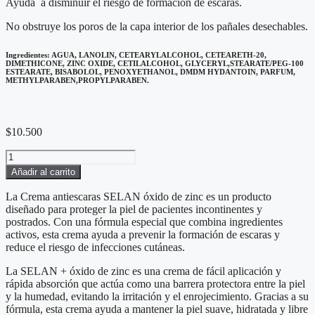
Ayuda a disminuir el riesgo de formación de escaras.
No obstruye los poros de la capa interior de los pañales desechables.
Ingredientes: AGUA, LANOLIN, CETEARYLALCOHOL, CETEARETH-20,
DIMETHICONE, ZINC OXIDE, CETILALCOHOL, GLYCERYL,STEARATE/PEG-100
ESTEARATE, BISABOLOL, PENOXYETHANOL, DMDM HYDANTOIN, PARFUM,
METHYLPARABEN,PROPYLPARABEN.
$
10.500
Crema
antiescaras
Añadir al carrito
SELAN
120
La Crema antiescaras SELAN óxido de zinc es un producto
g.
diseñado para proteger la piel de pacientes incontinentes y
cantidad
postrados. Con una fórmula especial que combina ingredientes
activos, esta crema ayuda a prevenir la formación de escaras y
reduce el riesgo de infecciones cutáneas.
La SELAN + óxido de zinc es una crema de fácil aplicación y
rápida absorción que actúa como una barrera protectora entre la piel
y la humedad, evitando la irritación y el enrojecimiento. Gracias a su
fórmula, esta crema ayuda a mantener la piel suave, hidratada y libre