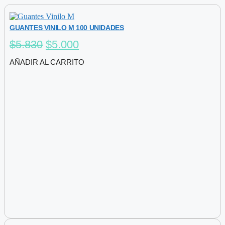
GUANTES VINILO M 100 UNIDADES
El
El
$
5.830
$
5.000
precio
precio
AÑADIR AL CARRITO
original
actual
era:
es:
$5.830.
$5.000.