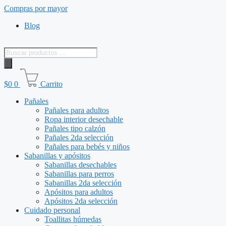
Saltar
Compras por mayor
al
Blog
contenido
Búsqueda
de
productos
$
0
0
Carrito
Pañales
Pañales para adultos
Ropa interior desechable
Pañales tipo calzón
Pañales 2da selección
Pañales para bebés y niños
Sabanillas y apósitos
Sabanillas desechables
Sabanillas para perros
Sabanillas 2da selección
Apósitos para adultos
Apósitos 2da selección
Cuidado personal
Toallitas húmedas