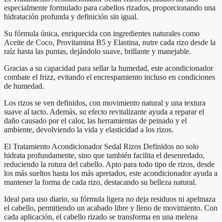
Rizos
especialmente formulado para cabellos rizados, proporcionando una
Definidos
hidratación profunda y definición sin igual.
340
ml
Su fórmula única, enriquecida con ingredientes naturales como
cantidad
Aceite de Coco, Provitamina B5 y Elastina, nutre cada rizo desde la
raíz hasta las puntas, dejándolo suave, brillante y manejable.
Gracias a su capacidad para sellar la humedad, este acondicionador
combate el frizz, evitando el encrespamiento incluso en condiciones
de humedad.
Los rizos se ven definidos, con movimiento natural y una textura
suave al tacto. Además, su efecto revitalizante ayuda a reparar el
daño causado por el calor, las herramientas de peinado y el
ambiente, devolviendo la vida y elasticidad a los rizos.
El Tratamiento Acondicionador Sedal Rizos Definidos no solo
hidrata profundamente, sino que también facilita el desenredado,
reduciendo la rotura del cabello. Apto para todo tipo de rizos, desde
los más sueltos hasta los más apretados, este acondicionador ayuda a
mantener la forma de cada rizo, destacando su belleza natural.
Ideal para uso diario, su fórmula ligera no deja residuos ni apelmaza
el cabello, permitiendo un acabado libre y lleno de movimiento. Con
cada aplicación, el cabello rizado se transforma en una melena