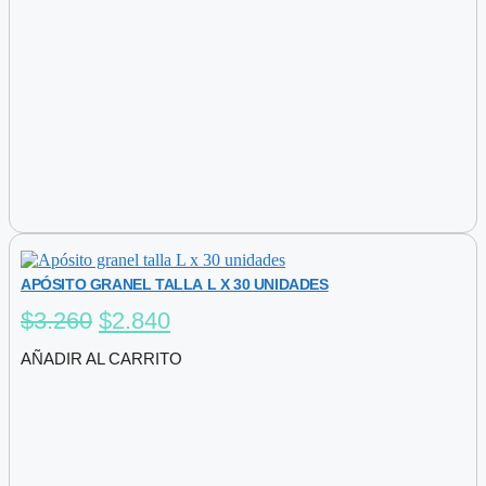
APÓSITO GRANEL TALLA L X 30 UNIDADES
El
El
$
3.260
$
2.840
precio
precio
AÑADIR AL CARRITO
original
actual
era:
es:
$3.260.
$2.840.