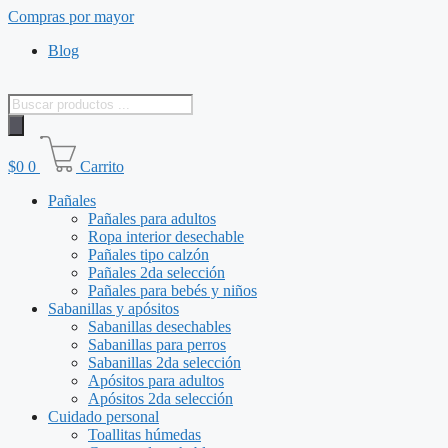
Saltar
Compras por mayor
al
Blog
contenido
Búsqueda
de
productos
$
0
0
Carrito
Pañales
Pañales para adultos
Ropa interior desechable
Pañales tipo calzón
Pañales 2da selección
Pañales para bebés y niños
Sabanillas y apósitos
Sabanillas desechables
Sabanillas para perros
Sabanillas 2da selección
Apósitos para adultos
Apósitos 2da selección
Cuidado personal
Toallitas húmedas