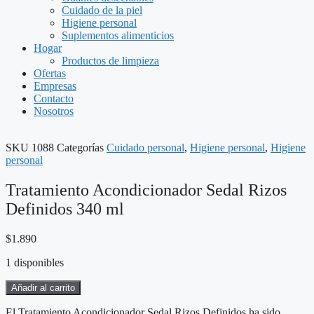
Cuidado de la piel
Higiene personal
Suplementos alimenticios
Hogar
Productos de limpieza
Ofertas
Empresas
Contacto
Nosotros
SKU
1088
Categorías
Cuidado personal
,
Higiene personal
,
Higiene
personal
Tratamiento Acondicionador Sedal Rizos
Definidos 340 ml
$
1.890
1 disponibles
Tratamiento
Añadir al carrito
Acondicionador
Sedal
El Tratamiento Acondicionador Sedal Rizos Definidos ha sido