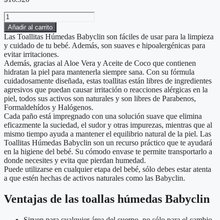
Toallitas
Húmedas
Añadir al carrito
Babyclin
Las Toallitas Húmedas Babyclin son fáciles de usar para la limpieza
Promo
y cuidado de tu bebé. Además, son suaves e hipoalergénicas para
12
evitar irritaciones.
paquetes
Además, gracias al Aloe Vera y Aceite de Coco que contienen
de
hidratan la piel para mantenerla siempre sana. Con su fórmula
80
cuidadosamente diseñada, estas toallitas están libres de ingredientes
unidades
agresivos que puedan causar irritación o reacciones alérgicas en la
cantidad
piel, todos sus activos son naturales y son libres de Parabenos,
Formaldehídos y Halógenos.
Cada paño está impregnado con una solución suave que elimina
eficazmente la suciedad, el sudor y otras impurezas, mientras que al
mismo tiempo ayuda a mantener el equilibrio natural de la piel. Las
Toallitas Húmedas Babyclin son un recurso práctico que te ayudará
en la higiene del bebé. Su cómodo envase te permite transportarlo a
donde necesites y evita que pierdan humedad.
Puede utilizarse en cualquier etapa del bebé, sólo debes estar atenta
a que estén hechas de activos naturales como las Babyclin.
Ventajas de las toallas húmedas Babyclin
Sirven para cualquier área del cuerpo, no sólo para el cambio