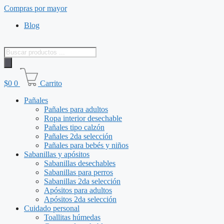
Saltar
Compras por mayor
al
Blog
contenido
Búsqueda
de
productos
$
0
0
Carrito
Pañales
Pañales para adultos
Ropa interior desechable
Pañales tipo calzón
Pañales 2da selección
Pañales para bebés y niños
Sabanillas y apósitos
Sabanillas desechables
Sabanillas para perros
Sabanillas 2da selección
Apósitos para adultos
Apósitos 2da selección
Cuidado personal
Toallitas húmedas