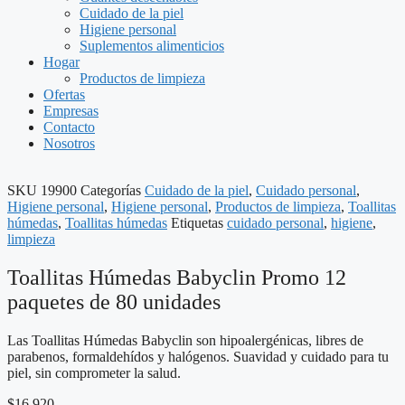
Cuidado de la piel
Higiene personal
Suplementos alimenticios
Hogar
Productos de limpieza
Ofertas
Empresas
Contacto
Nosotros
SKU
19900
Categorías
Cuidado de la piel
,
Cuidado personal
,
Higiene personal
,
Higiene personal
,
Productos de limpieza
,
Toallitas
húmedas
,
Toallitas húmedas
Etiquetas
cuidado personal
,
higiene
,
limpieza
Toallitas Húmedas Babyclin Promo 12
paquetes de 80 unidades
Las Toallitas Húmedas Babyclin son hipoalergénicas, libres de
parabenos, formaldehídos y halógenos. Suavidad y cuidado para tu
piel, sin comprometer la salud.
$
16.920