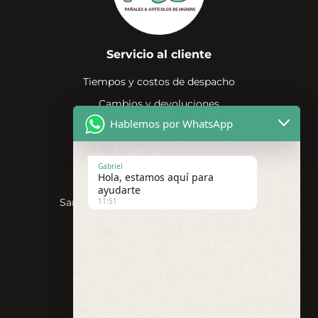
Servicio al cliente
Tiempos y costos de despacho
Cambios y devoluciones
Hablemos por WhatsApp
Compras por mayor
Términos y condiciones
Gabriel
Contacto
Hola, estamos aquí para
ayudarte
11:51
San Miguel, Región Metropolitana, Chile
+56 999370999
contacto@pañalesmo.cl
Horario 09:00-18:00
Redes Sociales