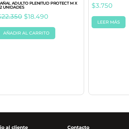
AÑAL ADULTO PLENITUD PROTECT M X
$
3.750
2 UNIDADES
$
22.350
$
18.490
LEER MÁS
AÑADIR AL CARRITO
io al cliente
Contacto