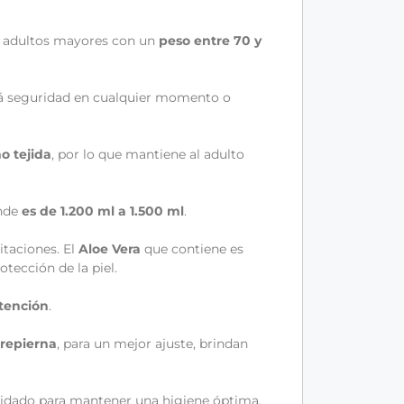
a adultos mayores con un
peso entre 70 y
á seguridad en cualquier momento o
no tejida
, por lo que mantiene al adulto
nde
es de
1.200 ml a 1.500 ml
.
itaciones. El
Aloe Vera
que contiene es
tección de la piel.
tención
.
trepierna
, para un mejor ajuste, brindan
cuidado para mantener una higiene óptima.