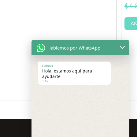
$
4.
AÑ
Hablemos por WhatsApp
Gabriel
Hola, estamos aquí para
ayudarte
13:25
Redes Sociales