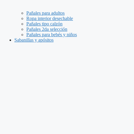
Pañales para adultos
Ropa interior desechable
Pañales tipo calzón
Pañales 2da selección
Pañales para bebés y niños
Sabanillas y apósitos