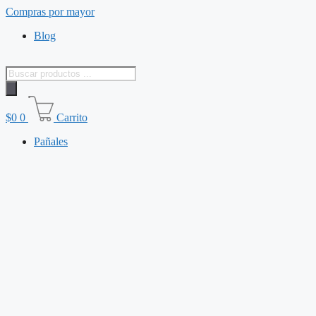
Saltar
Compras por mayor
al
Blog
contenido
Búsqueda
de
productos
$
0
0
Carrito
Pañales