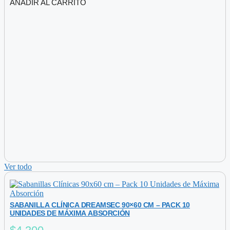
AÑADIR AL CARRITO
original
actual
era:
es:
$35.000.
$31.500.
Ver todo
SABANILLA CLÍNICA DREAMSEC 90×60 CM – PACK 10
UNIDADES DE MÁXIMA ABSORCIÓN