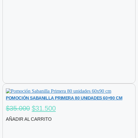
POMOCIÓN SABANILLA PRIMERA 80 UNIDADES 60×90 CM
$
35.000
El
$
31.500
El
precio
precio
AÑADIR AL CARRITO
original
actual
era:
es: