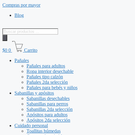
Saltar
Compras por mayor
al
Blog
contenido
Búsqueda
de
productos
$
0
0
Carrito
Pañales
Pañales para adultos
Ropa interior desechable
Pañales tipo calzón
Pañales 2da selección
Pañales para bebés y niños
Sabanillas y apósitos
Sabanillas desechables
Sabanillas para perros
Sabanillas 2da selección
Apósitos para adultos
Apósitos 2da selección
Cuidado personal
Toallitas húmedas