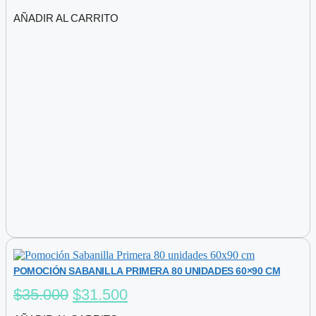
AÑADIR AL CARRITO
POMOCIÓN SABANILLA PRIMERA 80 UNIDADES 60×90 CM
$
35.000
El
$
31.500
El
precio
precio