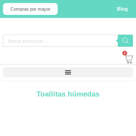
Blog
Compras por mayor
1
Toallitas húmedas
Las toallitas húmedas ofrecen una
limpieza suave y efectiva, dejando la
piel refrescada e hidratada. Descubre