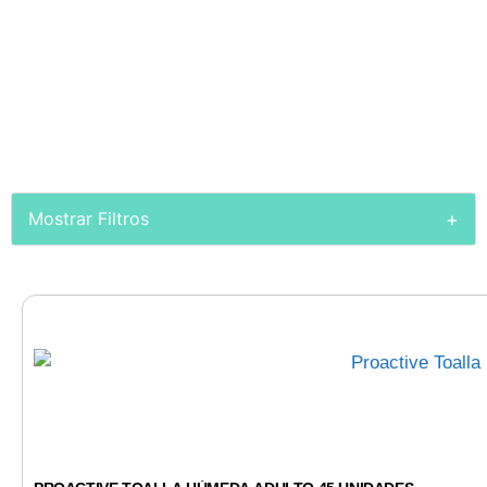
la frescura y comodidad con las
mejores toallitas húmedas, diseñadas
tanto para niños como para adultos
mayores.
+
Mostrar Filtros