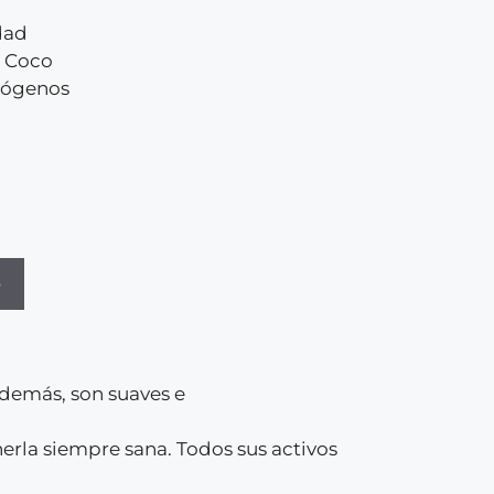
dad
e Coco
alógenos
o
Además, son suaves e
erla siempre sana. Todos sus activos