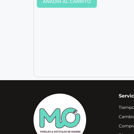
AÑADIR AL CARRITO
Servic
Tiempo
Cambio
Compra