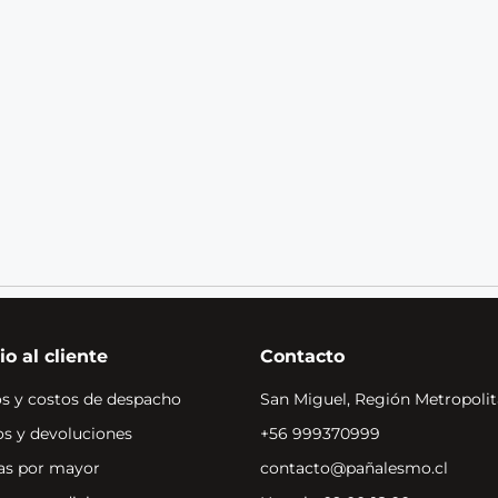
io al cliente
Contacto
s y costos de despacho
San Miguel, Región Metropolit
s y devoluciones
+56 999370999
s por mayor
contacto@pañalesmo.cl