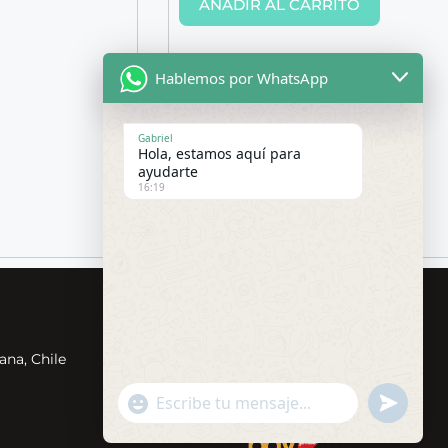
AÑADIR AL CARRITO
Hablemos por WhatsApp
Gabriel
Hola, estamos aquí para
ayudarte
16:19
Redes Sociales
ana, Chile
undefin
"+chaty_settings.lang.emoji_picker+"
WhatsApp
Message