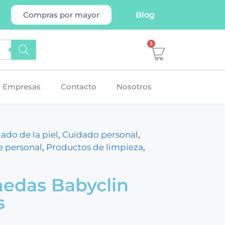
Blog
Compras por mayor
3
Empresas
Contacto
Nosotros
ado de la piel
,
Cuidado personal
,
e personal
,
Productos de limpieza
,
medas Babyclin
s