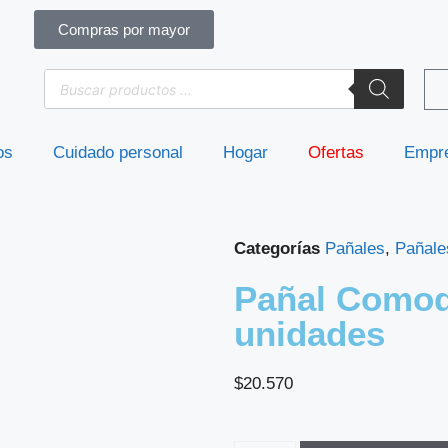
Compras por mayor
os
Cuidado personal
Hogar
Ofertas
Empr
Categorías
Pañales
,
Pañale
Pañal Comod
unidades
$
20.570