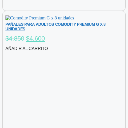
PAÑALES PARA ADULTOS COMODITY PREMIUM G X 8
UNIDADES
El
El
$
4.850
$
4.600
precio
precio
AÑADIR AL CARRITO
original
actual
era:
es:
$4.850.
$4.600.