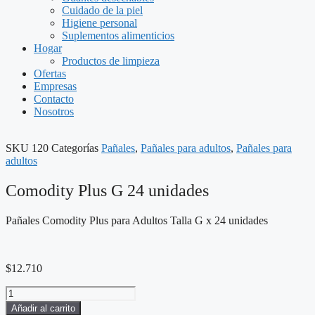
Cuidado de la piel
Higiene personal
Suplementos alimenticios
Hogar
Productos de limpieza
Ofertas
Empresas
Contacto
Nosotros
SKU
120
Categorías
Pañales
,
Pañales para adultos
,
Pañales para
adultos
Comodity Plus G 24 unidades
Pañales Comodity Plus para Adultos Talla G x 24 unidades
$
12.710
Comodity
Plus
Añadir al carrito