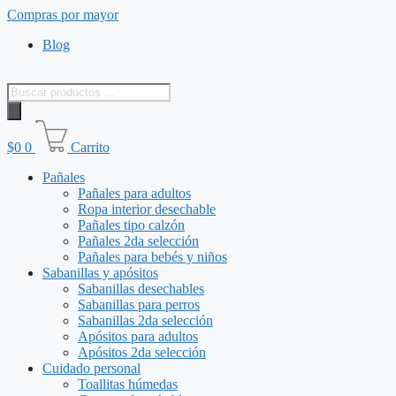
Saltar
Compras por mayor
al
Blog
contenido
Búsqueda
de
productos
$
0
0
Carrito
Pañales
Pañales para adultos
Ropa interior desechable
Pañales tipo calzón
Pañales 2da selección
Pañales para bebés y niños
Sabanillas y apósitos
Sabanillas desechables
Sabanillas para perros
Sabanillas 2da selección
Apósitos para adultos
Apósitos 2da selección
Cuidado personal
Toallitas húmedas