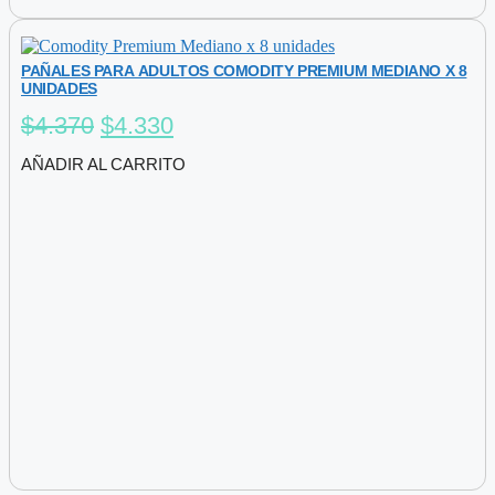
PAÑALES PARA ADULTOS COMODITY PREMIUM MEDIANO X 8
UNIDADES
El
El
$
4.370
$
4.330
precio
precio
AÑADIR AL CARRITO
original
actual
era:
es:
$4.370.
$4.330.