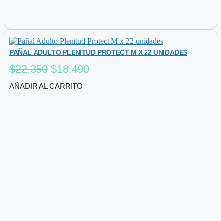
PAÑAL ADULTO PLENITUD PROTECT M X 22 UNIDADES
El
El
$
22.350
$
18.490
precio
precio
AÑADIR AL CARRITO
original
actual
era:
es:
$22.350.
$18.490.