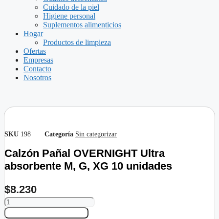
Cuidado de la piel
Higiene personal
Suplementos alimenticios
Hogar
Productos de limpieza
Ofertas
Empresas
Contacto
Nosotros
SKU
198
Categoría
Sin categorizar
Calzón Pañal OVERNIGHT Ultra
absorbente M, G, XG 10 unidades
$
8.230
Calzón
Pañal
AÑADIR AL CARRITO
OVERNIGHT