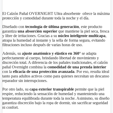
Ultra
absorbente
M,
El Calzón Pañal OVERNIGHT Ultra absorbente ofrece la máxima
G,
protección y comodidad durante toda la noche y el día.
XG
Diseñado con
tecnología de última generación
, este producto
10
garantiza
una absorción superior
que mantiene la piel seca, fresca
unidades
y libre de irritaciones. Gracias a su
núcleo inteligente multicapa
,
cantidad
atrapa la humedad al instante y la sella de forma segura, evitando
filtraciones incluso después de varias horas de uso.
Además, su
ajuste anatómico y elástico en 360°
se adapta
perfectamente al cuerpo, brindando libertad de movimiento y
discreción total. A diferencia de los pañales tradicionales, el calzón
pañal Overnight combina la
comodidad de una prenda interior
con la
eficacia de una protección avanzada
. Por eso, resulta ideal
tanto para adultos activos como para quienes necesitan un descanso
reparador sin interrupciones.
Por otro lado, su
capa exterior transpirable
permite que la piel
respire, reduciendo la sensación de humedad y manteniendo una
temperatura equilibrada durante toda la noche. Asimismo, su diseño
garantiza discreción bajo la ropa de dormir, sin sacrificar seguridad
ni confort.