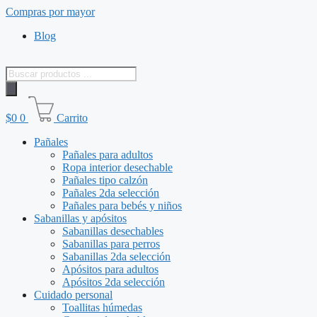
Saltar
Compras por mayor
al
Blog
contenido
Búsqueda
de
productos
$
0
0
Carrito
Pañales
Pañales para adultos
Ropa interior desechable
Pañales tipo calzón
Pañales 2da selección
Pañales para bebés y niños
Sabanillas y apósitos
Sabanillas desechables
Sabanillas para perros
Sabanillas 2da selección
Apósitos para adultos
Apósitos 2da selección
Cuidado personal
Toallitas húmedas