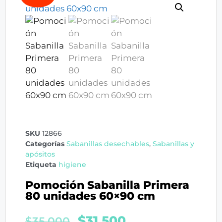
SKU
12866
Categorías
Sabanillas desechables
,
Sabanillas y
apósitos
Etiqueta
higiene
Pomoción Sabanilla Primera
80 unidades 60×90 cm
$
31.500
$
35.000