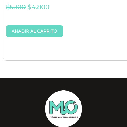
$
5.100
$
4.800
AÑADIR AL CARRITO