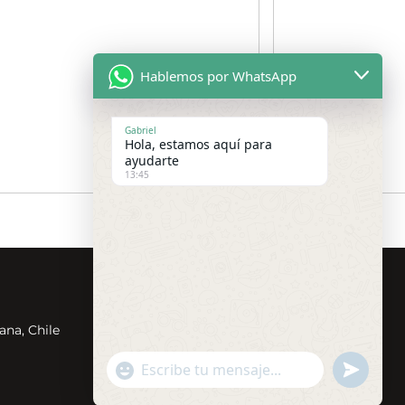
Hablemos por WhatsApp
Gabriel
Hola, estamos aquí para
ayudarte
13:45
Redes Sociales
ana, Chile
undefin
"+chaty_settings.lang.emoji_picker+"
WhatsApp
Message