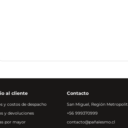
io al cliente
Contacto
s y costos de despacho
San Miguel, Región Metropolit
s y devoluciones
+56 999370999
s por mayor
contacto@pañalesmo.cl