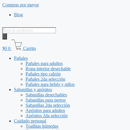
Saltar
Compras por mayor
al
Blog
contenido
Búsqueda
de
productos
$
0
0
Carrito
Pañales
Pañales para adultos
Ropa interior desechable
Pañales tipo calzón
Pañales 2da selección
Pañales para bebés y niños
Sabanillas y apósitos
Sabanillas desechables
Sabanillas para perros
Sabanillas 2da selección
Apósitos para adultos
Apósitos 2da selección
Cuidado personal
Toallitas húmedas