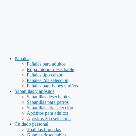
Pañales
Pañales para adultos
Ropa interior desechable
Pañales tipo calzón
Pañales 2da selección
Pañales para bebés y niños
Sabanillas y apósitos
Sabanillas desechables
Sabanillas para perros
Sabanillas 2da selección
Apósitos para adultos
Apósitos 2da selección
Cuidado personal
Toallitas húmedas
Guantes desechables