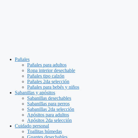
Pañales
Pañales para adultos
Ropa interior desechable
Pañales tipo calzón
Pañales 2da selección
Pañales para bebés y niños
Sabanillas y apósitos
Sabanillas desechables
Sabanillas para perros
Sabanillas 2da selección
Apósitos para adultos
Apósitos 2da selección
Cuidado personal
Toallitas húmedas
Guantes desechables