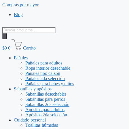
Saltar
Compras por mayor
al
Blog
contenido
Búsqueda
de
productos
$
0
0
Carrito
Pañales
Pañales para adultos
Ropa interior desechable
Pañales tipo calzón
Pañales 2da selección
Pañales para bebés y niños
Sabanillas y apósitos
Sabanillas desechables
Sabanillas para perros
Sabanillas 2da selección
Apósitos para adultos
Apósitos 2da selección
Cuidado personal
Toallitas húmedas