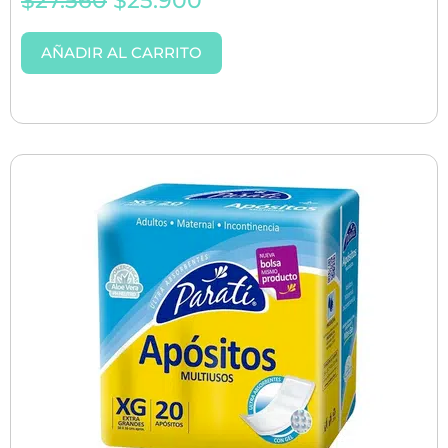
$
27.560
$
25.900
AÑADIR AL CARRITO