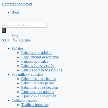
Saltar
Compras por mayor
al
Blog
contenido
Búsqueda
de
productos
$
0
0
Carrito
Pañales
Pañales para adultos
Ropa interior desechable
Pañales tipo calzón
Pañales 2da selección
Pañales para bebés y niños
Sabanillas y apósitos
Sabanillas desechables
Sabanillas para perros
Sabanillas 2da selección
Apósitos para adultos
Apósitos 2da selección
Cuidado personal
Toallitas húmedas