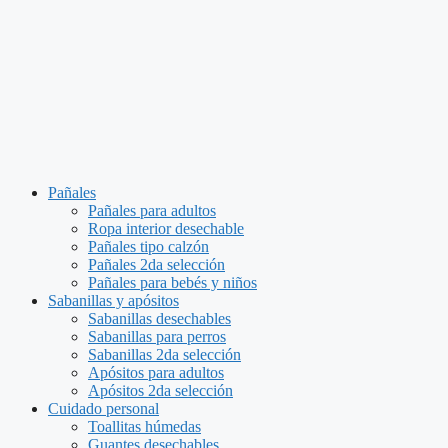
Pañales
Pañales para adultos
Ropa interior desechable
Pañales tipo calzón
Pañales 2da selección
Pañales para bebés y niños
Sabanillas y apósitos
Sabanillas desechables
Sabanillas para perros
Sabanillas 2da selección
Apósitos para adultos
Apósitos 2da selección
Cuidado personal
Toallitas húmedas
Guantes desechables