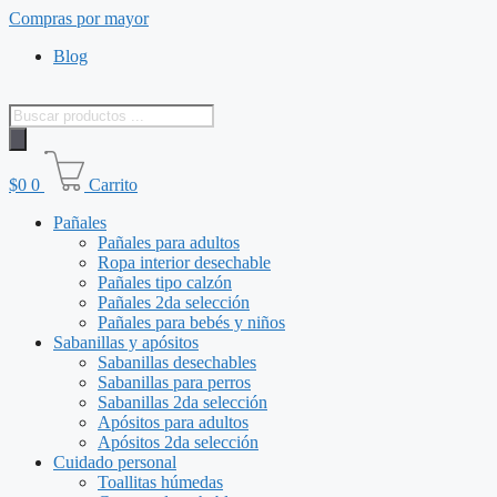
Saltar
Compras por mayor
al
Blog
contenido
Búsqueda
de
productos
$
0
0
Carrito
Pañales
Pañales para adultos
Ropa interior desechable
Pañales tipo calzón
Pañales 2da selección
Pañales para bebés y niños
Sabanillas y apósitos
Sabanillas desechables
Sabanillas para perros
Sabanillas 2da selección
Apósitos para adultos
Apósitos 2da selección
Cuidado personal
Toallitas húmedas