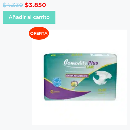
$
4.330
$
3.850
Añadir al carrito
OFERTA