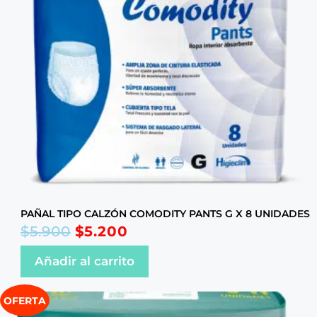
PAÑAL TIPO CALZÓN COMODITY PANTS G X 8 UNIDADES
$
5.900
$
5.200
Añadir al carrito
OFERTA