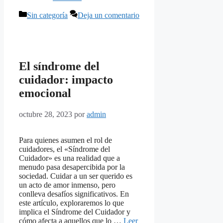
Categorías
Sin categoría
Deja un comentario
El síndrome del
cuidador: impacto
emocional
octubre 28, 2023
por
admin
Para quienes asumen el rol de
cuidadores, el «Síndrome del
Cuidador» es una realidad que a
menudo pasa desapercibida por la
sociedad. Cuidar a un ser querido es
un acto de amor inmenso, pero
conlleva desafíos significativos. En
este artículo, exploraremos lo que
implica el Síndrome del Cuidador y
cómo afecta a aquellos que lo …
Leer