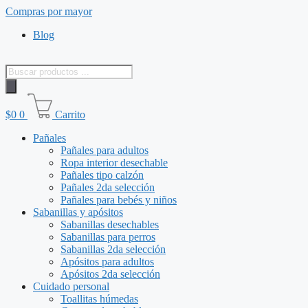
Saltar
Compras por mayor
al
Blog
contenido
Búsqueda
de
productos
$
0
0
Carrito
Pañales
Pañales para adultos
Ropa interior desechable
Pañales tipo calzón
Pañales 2da selección
Pañales para bebés y niños
Sabanillas y apósitos
Sabanillas desechables
Sabanillas para perros
Sabanillas 2da selección
Apósitos para adultos
Apósitos 2da selección
Cuidado personal
Toallitas húmedas