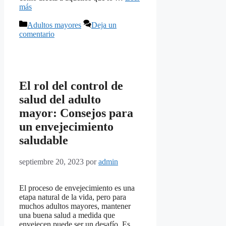
más
Categorías
Adultos mayores
Deja un
comentario
El rol del control de
salud del adulto
mayor: Consejos para
un envejecimiento
saludable
septiembre 20, 2023
por
admin
El proceso de envejecimiento es una
etapa natural de la vida, pero para
muchos adultos mayores, mantener
una buena salud a medida que
envejecen puede ser un desafío. Es