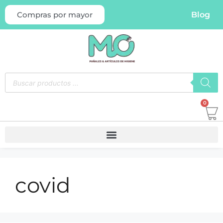
Blog
Compras por mayor
0
covid