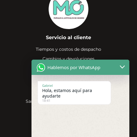
Servicio al cliente
Tiempos y costos de despacho
Cambios y devoluciones
Hablemos por WhatsApp
Compras por mayor
Términos y condiciones
Gabriel
Contacto
Hola, estamos aquí para
ayudarte
San Miguel, Región Metropolitana, Chile
18:41
+56 999370999
contacto@pañalesmo.cl
Horario 09:00-18:00