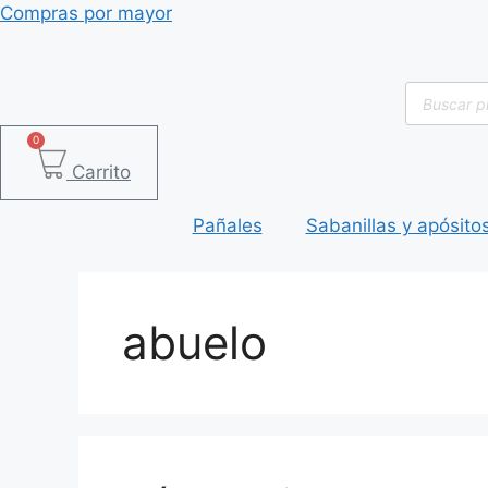
Saltar
Compras por mayor
al
contenido
Búsqued
de
producto
0
Carrito
Pañales
Sabanillas y apósito
abuelo