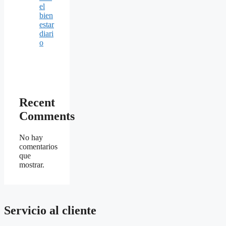
el
bien
estar
diari
o
Recent
Comments
No hay
comentarios
que
mostrar.
Servicio al cliente