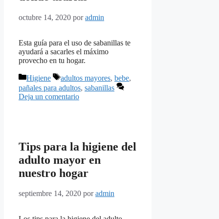
octubre 14, 2020
por
admin
Esta guía para el uso de sabanillas te
ayudará a sacarles el máximo
provecho en tu hogar.
Categorías
Etiquetas
Higiene
adultos mayores
,
bebe
,
pañales para adultos
,
sabanillas
Deja un comentario
Tips para la higiene del
adulto mayor en
nuestro hogar
septiembre 14, 2020
por
admin
Los tips para la higiene del adulto