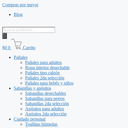
Saltar
Compras por mayor
al
Blog
contenido
Búsqueda
de
productos
$
0
0
Carrito
Pañales
Pañales para adultos
Ropa interior desechable
Pañales tipo calzón
Pañales 2da selección
Pañales para bebés y niños
Sabanillas y apósitos
Sabanillas desechables
Sabanillas para perros
Sabanillas 2da selección
Apósitos para adultos
Apósitos 2da selección
Cuidado personal
Toallitas húmedas