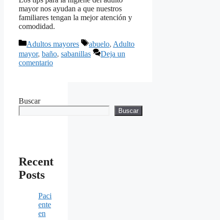
mayor nos ayudan a que nuestros
familiares tengan la mejor atención y
comodidad.
Categorías
Etiquetas
Adultos mayores
abuelo
,
Adulto
mayor
,
baño
,
sabanillas
Deja un
comentario
Buscar
Buscar
Recent
Posts
Paci
ente
en