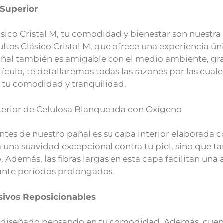
Superior
ico Cristal M, tu comodidad y bienestar son nuestra
tos Clásico Cristal M, que ofrece una experiencia ún
pañal también es amigable con el medio ambiente, grac
culo, te detallaremos todas las razones por las cuales
a tu comodidad y tranquilidad.
nterior de Celulosa Blanqueada con Oxígeno
ientes de nuestro pañal es su capa interior elaborada
a una suavidad excepcional contra tu piel, sino que 
 Además, las fibras largas en esta capa facilitan una 
nte períodos prolongados.
sivos Reposicionables
tá diseñado pensando en tu comodidad. Además, cuen