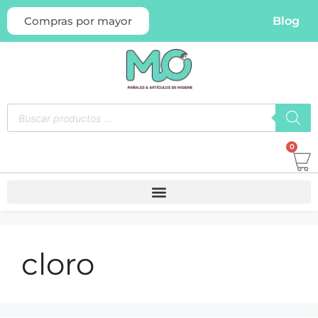
Blog
Compras por mayor
0
cloro