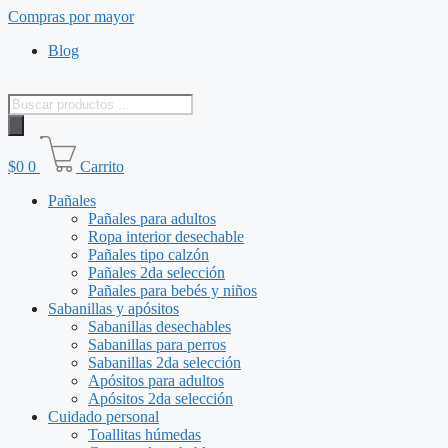
Saltar
Compras por mayor
al
Blog
contenido
Búsqueda
de
productos
$
0
0
Carrito
Pañales
Pañales para adultos
Ropa interior desechable
Pañales tipo calzón
Pañales 2da selección
Pañales para bebés y niños
Sabanillas y apósitos
Sabanillas desechables
Sabanillas para perros
Sabanillas 2da selección
Apósitos para adultos
Apósitos 2da selección
Cuidado personal
Toallitas húmedas