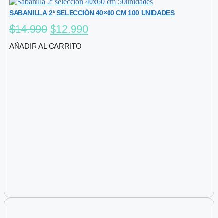
SABANILLA 2ª SELECCIÓN 40×60 CM 100 UNIDADES
El
El
$
14.990
$
12.990
precio
precio
AÑADIR AL CARRITO
original
actual
era:
es:
$14.990.
$12.990.