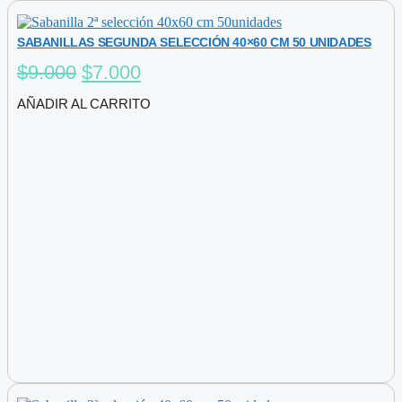
SABANILLAS SEGUNDA SELECCIÓN 40×60 CM 50 UNIDADES
El
El
$
9.000
$
7.000
precio
precio
AÑADIR AL CARRITO
original
actual
era:
es:
$9.000.
$7.000.