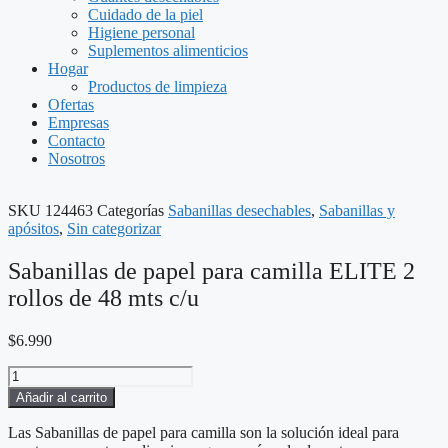
Cuidado de la piel
Higiene personal
Suplementos alimenticios
Hogar
Productos de limpieza
Ofertas
Empresas
Contacto
Nosotros
SKU
124463
Categorías
Sabanillas desechables
,
Sabanillas y
apósitos
,
Sin categorizar
Sabanillas de papel para camilla ELITE 2
rollos de 48 mts c/u
$
6.990
Sabanillas
de
Añadir al carrito
papel
para
Las Sabanillas de papel para camilla son la solución ideal para
camilla