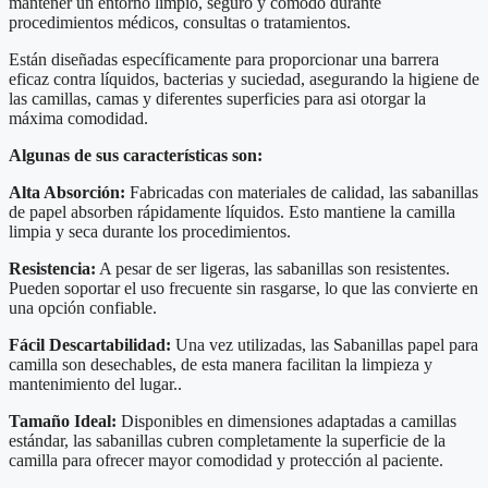
mantener un entorno limpio, seguro y cómodo durante
ELITE
procedimientos médicos, consultas o tratamientos.
2
rollos
Están diseñadas específicamente para proporcionar una barrera
de
eficaz contra líquidos, bacterias y suciedad, asegurando la higiene de
48
las camillas, camas y diferentes superficies para asi otorgar la
mts
máxima comodidad.
c/u
cantidad
Algunas de sus características son:
Alta Absorción:
Fabricadas con materiales de calidad, las sabanillas
de papel absorben rápidamente líquidos. Esto mantiene la camilla
limpia y seca durante los procedimientos.
Resistencia:
A pesar de ser ligeras, las sabanillas son resistentes.
Pueden soportar el uso frecuente sin rasgarse, lo que las convierte en
una opción confiable.
Fácil Descartabilidad:
Una vez utilizadas, las Sabanillas papel para
camilla son desechables, de esta manera facilitan la limpieza y
mantenimiento del lugar..
Tamaño Ideal:
Disponibles en dimensiones adaptadas a camillas
estándar, las sabanillas cubren completamente la superficie de la
camilla para ofrecer mayor comodidad y protección al paciente.