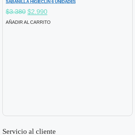
SABANILLA HIGIECLIN 6 UNIDADES
El
El
$
3.380
$
2.990
precio
precio
AÑADIR AL CARRITO
original
actual
era:
es:
$3.380.
$2.990.
Servicio al cliente