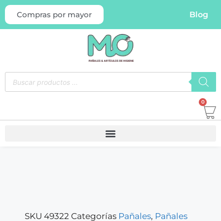
Blog
Compras por mayor
0
SKU
49322
Categorías
Pañales
,
Pañales