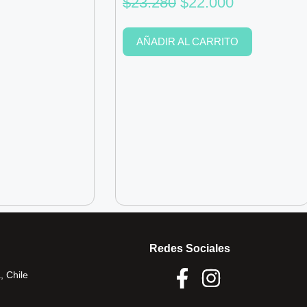
$
23.280
$
22.000
AÑADIR AL CARRITO
Redes Sociales
, Chile