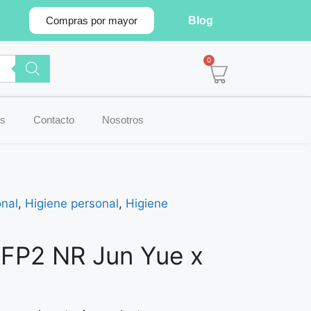
Blog
Compras por mayor
0
s
Contacto
Nosotros
nal
,
Higiene personal
,
Higiene
FFP2 NR Jun Yue x