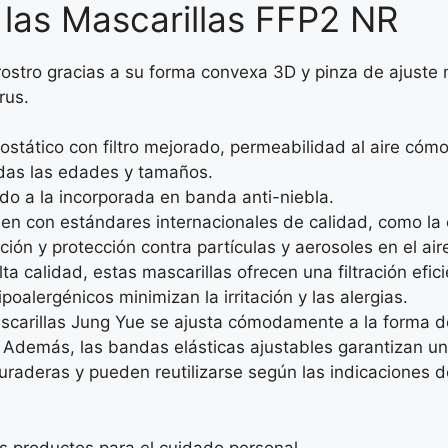
 las Mascarillas FFP2 NR
 rostro gracias a su forma convexa 3D y pinza de ajuste 
rus.
rostático con filtro mejorado, permeabilidad al aire cóm
das las edades y tamaños.
o a la incorporada en banda anti-niebla.
en con estándares internacionales de calidad, como la 
ión y protección contra partículas y aerosoles en el air
ta calidad, estas mascarillas ofrecen una filtración efi
poalergénicos minimizan la irritación y las alergias.
scarillas Jung Yue se ajusta cómodamente a la forma de
e. Además, las bandas elásticas ajustables garantizan u
raderas y pueden reutilizarse según las indicaciones de
s productos para el cuidado personal.