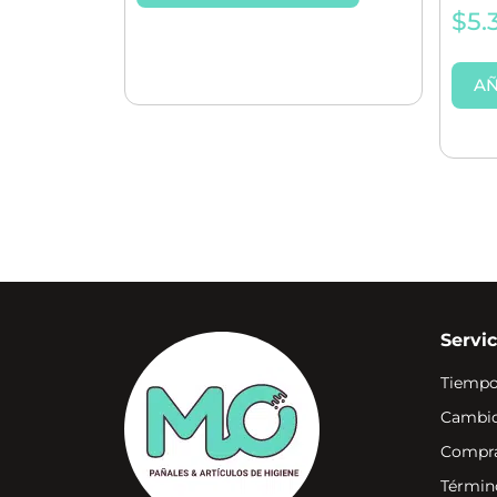
$
5.
AÑ
Servic
Tiempo
Cambio
Compra
Términ