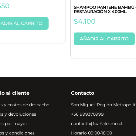
350
SHAMPOO PANTENE BAMBÚ 
RESTAURACIÓN X 400ML.
$
4.100
ADIR AL CARRITO
AÑADIR AL CARRITO
io al cliente
Contacto
s y costos de despacho
San Miguel, Región Metropolit
s y devoluciones
+56 999370999
s por mayor
contacto@pañalesmo.cl
os y condiciones
Horario 09:00-18:00