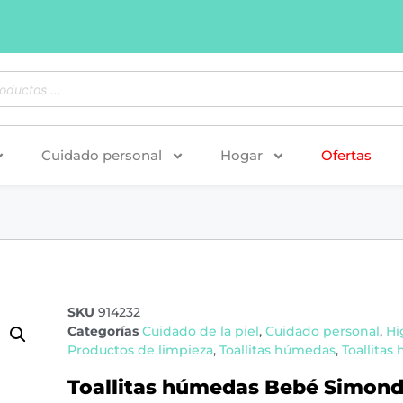
Cuidado personal
Hogar
Ofertas
SKU
914232
Categorías
Cuidado de la piel
,
Cuidado personal
,
Hi
Productos de limpieza
,
Toallitas húmedas
,
Toallita
Toallitas húmedas Bebé Simond