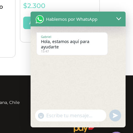
$
2.300
O
Hablemos por WhatsApp
AÑADIR AL CARRITO
Gabriel
Hola, estamos aquí para
ayudarte
15:47
Redes Sociales
ana, Chile
undefin
"+chaty_settings.lang.emoji_picker+"
WhatsApp
Message