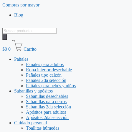
Saltar
Compras por mayor
al
Blog
contenido
Búsqueda
de
productos
$
0
0
Carrito
Pañales
Pañales para adultos
Ropa interior desechable
Pañales tipo calzón
Pañales 2da selección
Pañales para bebés y niños
Sabanillas y apósitos
Sabanillas desechables
Sabanillas para perros
Sabanillas 2da selección
Apósitos para adultos
Apósitos 2da selección
Cuidado personal
Toallitas húmedas