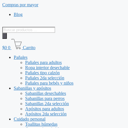
Saltar
Compras por mayor
al
Blog
contenido
Búsqueda
de
productos
$
0
0
Carrito
Pañales
Pañales para adultos
Ropa interior desechable
Pañales tipo calzón
Pañales 2da selección
Pañales para bebés y niños
Sabanillas y apósitos
Sabanillas desechables
Sabanillas para perros
Sabanillas 2da selección
Apósitos para adultos
Apósitos 2da selección
Cuidado personal
Toallitas húmedas