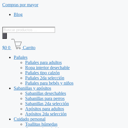
Saltar
Compras por mayor
al
Blog
contenido
Búsqueda
de
productos
$
0
0
Carrito
Pañales
Pañales para adultos
Ropa interior desechable
Pañales tipo calzón
Pañales 2da selección
Pañales para bebés y niños
Sabanillas y apósitos
Sabanillas desechables
Sabanillas para perros
Sabanillas 2da selección
Apósitos para adultos
Apósitos 2da selección
Cuidado personal
Toallitas húmedas