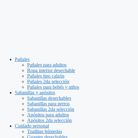
Pañales
Pañales para adultos
Ropa interior desechable
Pañales tipo calzón
Pañales 2da selección
Pañales para bebés y niños
Sabanillas y apósitos
Sabanillas desechables
Sabanillas para perros
Sabanillas 2da selección
Apósitos para adultos
Apósitos 2da selección
Cuidado personal
Toallitas húmedas
Guantes desechables