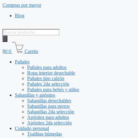
Saltar
Compras por mayor
al
Blog
contenido
Búsqueda
de
productos
$
0
0
Carrito
Pañales
Pañales para adultos
Ropa interior desechable
Pañales tipo calzón
Pañales 2da selección
Pañales para bebés y niños
Sabanillas y apósitos
Sabanillas desechables
Sabanillas para perros
Sabanillas 2da selección
Apósitos para adultos
Apósitos 2da selección
Cuidado personal
Toallitas húmedas