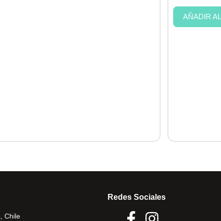
AÑADIR A
Redes Sociales
, Chile