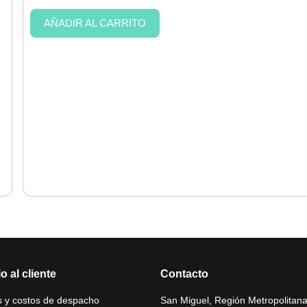
AÑADIR AL CARRITO
o al cliente
Contacto
 y costos de despacho
San Miguel, Región Metropolitana