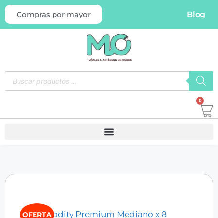
Blog
Compras por mayor
0
OFERTA