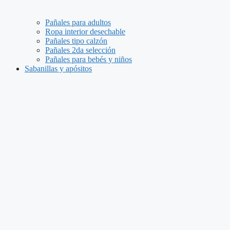
Pañales para adultos
Ropa interior desechable
Pañales tipo calzón
Pañales 2da selección
Pañales para bebés y niños
Sabanillas y apósitos