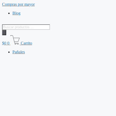
Saltar
Compras por mayor
al
Blog
contenido
Búsqueda
de
productos
$
0
0
Carrito
Pañales