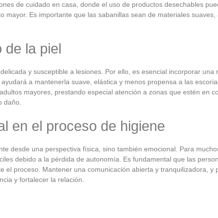
ones de cuidado en casa, donde el uso de productos desechables puede f
lto mayor. Es importante que las sabanillas sean de materiales suaves, 
 de la piel
delicada y susceptible a lesiones. Por ello, es esencial incorporar una 
to ayudará a mantenerla suave, elástica y menos propensa a las escori
os adultos mayores, prestando especial atención a zonas que estén en c
o daño.
al en el proceso de higiene
nte desde una perspectiva física, sino también emocional. Para mucho
iles debido a la pérdida de autonomía. Es fundamental que las perso
 el proceso. Mantener una comunicación abierta y tranquilizadora, y pe
ia y fortalecer la relación.