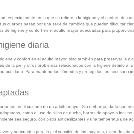
ad, especialmente en lo que se refiere a la higiene y el confort, dos 
us cuerpos pasan por una serie de cambios que pueden dificultar cierta
cas de higiene y confort en el adulto mayor​ adecuadas para proporcion
higiene diaria
higiene y confort en el adulto mayor​, sino también para preservar la d
de la piel y otros problemas relacionados con la higiene debido a la 
e autocuidado. Para mantenerlos cómodos y protegidos, es necesario i
aptadas
portantes en el cuidado de un adulto mayor. Sin embargo, dado que mu
 adaptadas, como el uso de sillas de ducha, barras de apoyo o incluso
mbiente sea seguro, con pisos antideslizantes y una temperatura de 
ves y adecuados para la piel sensible de los mayores, evitando jabo