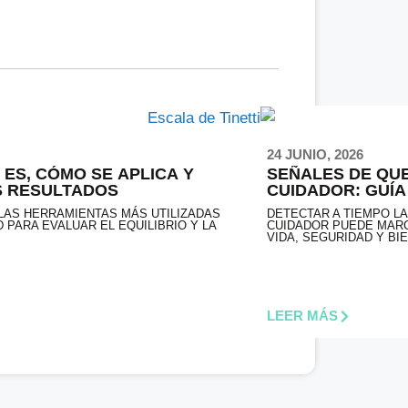
24 JUNIO, 2026
 ES, CÓMO SE APLICA Y
SEÑALES DE QU
S RESULTADOS
CUIDADOR: GUÍA
 LAS HERRAMIENTAS MÁS UTILIZADAS
DETECTAR A TIEMPO L
 PARA EVALUAR EL EQUILIBRIO Y LA
CUIDADOR PUEDE MARC
VIDA, SEGURIDAD Y BI
LEER MÁS