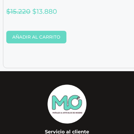
$
15.220
$
13.880
AÑADIR AL CARRITO
Servicio al cliente