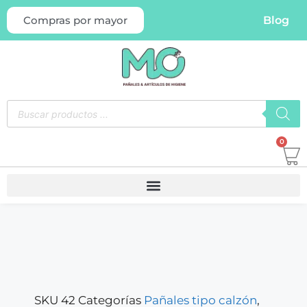
Blog
Compras por mayor
0
OFERTA
SKU
42
Categorías
Pañales tipo calzón
,