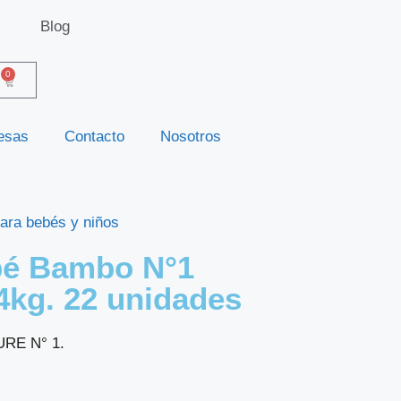
Blog
0
esas
Contacto
Nosotros
ara bebés y niños
bé Bambo N°1
4kg. 22 unidades
URE N° 1.