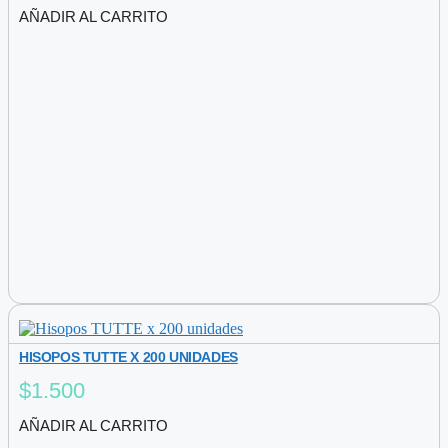
precio
precio
AÑADIR AL CARRITO
original
actual
era:
es:
$6.500.
$5.370.
HISOPOS TUTTE X 200 UNIDADES
$
1.500
AÑADIR AL CARRITO