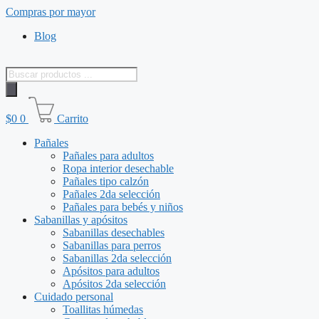
Saltar
Compras por mayor
al
Blog
contenido
Búsqueda
de
productos
$
0
0
Carrito
Pañales
Pañales para adultos
Ropa interior desechable
Pañales tipo calzón
Pañales 2da selección
Pañales para bebés y niños
Sabanillas y apósitos
Sabanillas desechables
Sabanillas para perros
Sabanillas 2da selección
Apósitos para adultos
Apósitos 2da selección
Cuidado personal
Toallitas húmedas