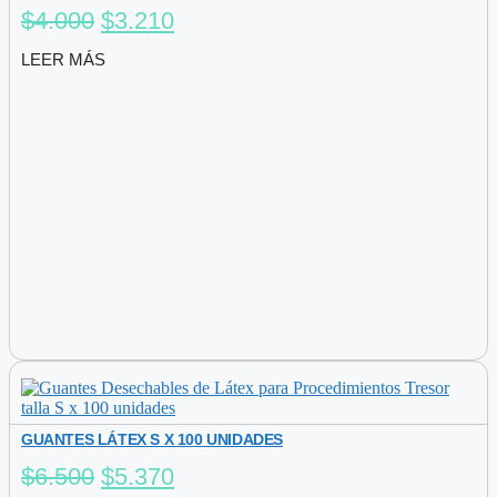
El
El
$
4.000
$
3.210
precio
precio
LEER MÁS
original
actual
era:
es:
$4.000.
$3.210.
GUANTES LÁTEX S X 100 UNIDADES
El
El
$
6.500
$
5.370