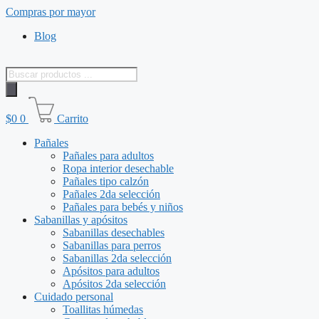
Saltar
Compras por mayor
al
Blog
contenido
Búsqueda
de
productos
$
0
0
Carrito
Pañales
Pañales para adultos
Ropa interior desechable
Pañales tipo calzón
Pañales 2da selección
Pañales para bebés y niños
Sabanillas y apósitos
Sabanillas desechables
Sabanillas para perros
Sabanillas 2da selección
Apósitos para adultos
Apósitos 2da selección
Cuidado personal
Toallitas húmedas