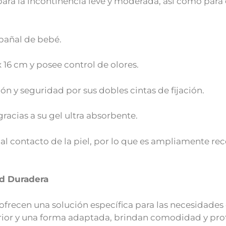
ara la incontinencia leve y moderada, así como para 
pañal de bebé.
x 16 cm y posee control de olores.
 y seguridad por sus dobles cintas de fijación.
racias a su gel ultra absorbente.
al contacto de la piel, por lo que es ampliamente r
d Duradera
frecen una solución específica para las necesidades
rior y una forma adaptada, brindan comodidad y prot