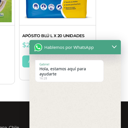
APÓSITO BLÚ L X 20 UNIDADES
$
2.300
Hablemos por WhatsApp
AÑADIR AL CARRITO
Gabriel
Hola, estamos aquí para
ayudarte
16:28
Redes Sociales
ana, Chile