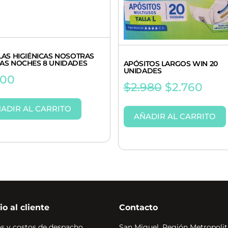
LAS HIGIÉNICAS NOSOTRAS
AS NOCHES 8 UNIDADES
APÓSITOS LARGOS WIN 20
UNIDADES
500
$
2.980
$
2.760
ADIR AL CARRITO
AÑADIR AL CARRITO
io al cliente
Contacto
s y costos de despacho
San Miguel, Región Metropolit