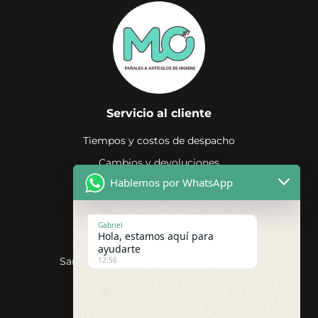
Servicio al cliente
Tiempos y costos de despacho
Cambios y devoluciones
Hablemos por WhatsApp
Compras por mayor
Términos y condiciones
Gabriel
Contacto
Hola, estamos aquí para
ayudarte
12:56
San Miguel, Región Metropolitana, Chile
+56 999370999
contacto@pañalesmo.cl